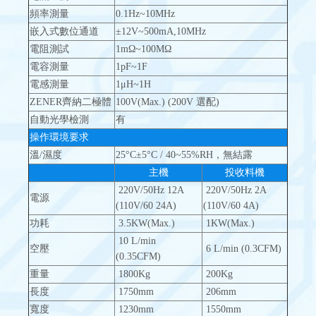
頻率測量
0.1Hz~10MHz
嵌入式數位通道
±12V~500mA,10MHz
電阻測試
1mΩ~100MΩ
電容測量
1pF~1F
電感測量
1μH~1H
ZENER齊納二極體
100V(Max.) (200V 選配)
自動光學檢測
有
操作環境要求
溫/濕度
25°C±5°C / 40~55%RH，無結露
主機
投收料機
220V/50Hz 12A
220V/50Hz 2A
電源
(110V/60 24A)
(110V/60 4A)
功耗
3.5KW(Max.)
1KW(Max.)
10 L/min
空壓
6 L/min (0.3CFM)
(0.35CFM)
重量
1800Kg
200Kg
長度
1750mm
206mm
寬度
1230mm
1550mm