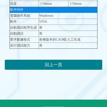
高度
1740mm
1740mm
軟件特件
電腦操作系統
Windowns
軟件
VIVA
自動測試程序生成
有
自動調試
有
要求數據格式
各種版本的CAD檔/人工生成
並行測試能力
有
回上一頁