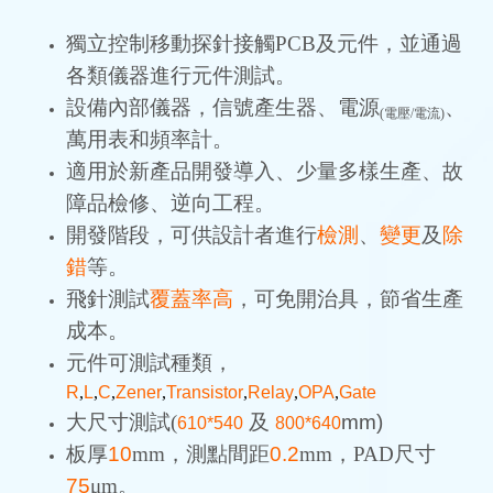
獨立控制移動探針接觸PCB及元件，並通過
各類儀器進行元件測試。
設備內部儀器，信號產生器、電源
、
(電壓/電流)
萬用表和頻率計。
適用於新產品開發導入、少量多樣生產、故
障品檢修、逆向工程。
開發階段，可供設計者進行
檢測
、
變更
及
除
錯
等。
飛針測試
覆蓋率高
，可免開治具，節省生產
成本。
元件可測試種類，
R
,
L
,
C
,
Zener
,
Transistor
,
Relay
,
OPA
,
Gate
大尺寸測試
(
及
mm)
610*540
800*640
板厚
10
mm，測點間距
0.2
mm，PAD尺寸
75
μm。