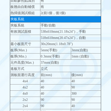
自動參照點識別
有
板翹由自動補償
有
熱掃描測試模組
2(前1個，後1個)
夾板系統
夾板系統
手動/自動
有效測試面積
538x610mm(21.18x24")，手動
518x610mm(20.47x24")，自動
最小板面尺寸
30x20mm(1.18x0.78")
板厚(Max.)
5mm(手動)
3mm(自動)
板厚(Min.)
0.3mm(手動)
1mm (自動)
元件高度(Max.)
37mm(自動)
進板方式
立式
測板面運行高度
前(mm)
後(mm)
4x4
40
40
4x2
40
90
4x0
40
300
2x2
90
90
2x4
90
40