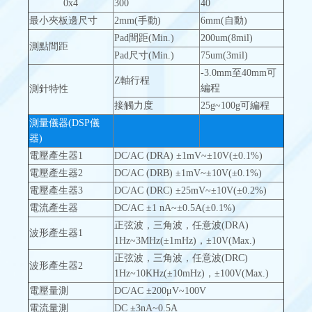
0x4
300
40
最小夾板邊尺寸
2mm(手動)
6mm(自動)
Pad間距(Min.)
200um(8mil)
測點間距
Pad尺寸(Min.)
75um(3mil)
-3.0mm至40mm可
Z軸行程
編程
測針特性
接觸力度
25g~100g可編程
測量儀器(DSP儀
器)
電壓產生器1
DC/AC (DRA) ±1mV~±10V(±0.1%)
電壓產生器2
DC/AC (DRB) ±1mV~±10V(±0.1%)
電壓產生器3
DC/AC (DRC) ±25mV~±10V(±0.2%)
電流產生器
DC/AC ±1 nA~±0.5A(±0.1%)
正弦波，三角波，任意波(DRA)
波形產生器1
1Hz~3MHz(±1mHz)，±10V(Max.)
正弦波，三角波，任意波(DRC)
波形產生器2
1Hz~10KHz(±10mHz)，±100V(Max.)
電壓量測
DC/AC ±200μV~100V
電流量測
DC ±3nA~0.5A