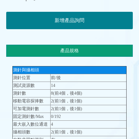
新增產品詢問
產品規格
測針與攝相頭
測針位置
前/後
測試資源數
14
測針數
8(前4個，後4個)
移動電容探捧數
2(前1個，後1個)
可加電測針數
2(前1個，後1個)
固定測針數/Max
0/192
最大嵌入數位通道
4
攝相頭數
2(前1個，後1個)