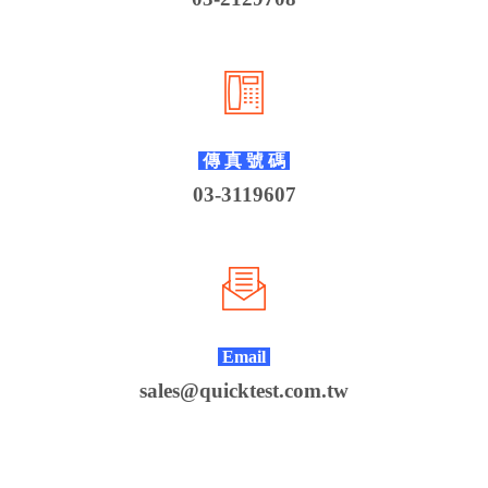
傳 真 號 碼
03-3119607
Email
sales@quicktest.com.tw