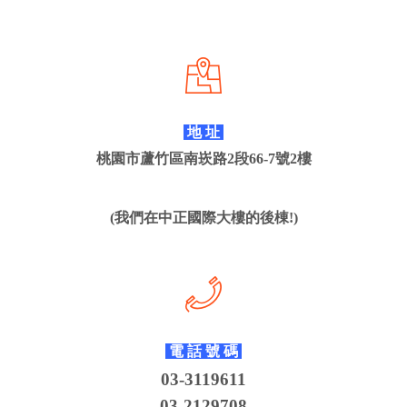
地 址
桃園市蘆竹區南崁路2段66-7號2樓
(我們在中正國際大樓的後棟!)
電 話 號 碼
03-3119611
03-2129708