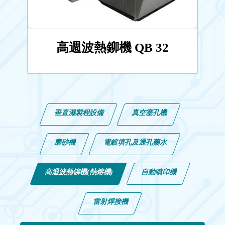
高週波熱鉚機 QB 32
垂直濕製程設備
真空塞孔機
磨砂機
電鍍填孔及通孔藥水
高週波熱铆機(熱熔機)
自動噴印機
雷射焊接機