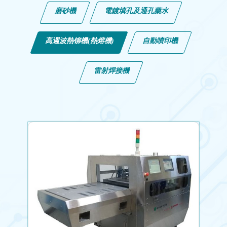
磨砂機
電鍍填孔及通孔藥水
高週波熱铆機(熱熔機)
自動噴印機
雷射焊接機